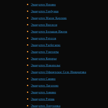
Эвакуатор Низино
Эвакуатор Горбунки
Эвакуатор Малое Карлино
Эвакуатор Виллози
Эвакуатор Большая Ижора
Эвакуатор Ретселя
Эвакуатор Разбегаево
Эвакуатор Узигонты
Эвакуатор Копорье
Эвакуатор Новополье
Эвакуатор Офицерское Село Инициатива
Эвакуатор Санино
Эвакуатор Лаголово
Эвакуатор Аннино
Эвакуатор Ропша
Эвакуатор Лопухинка