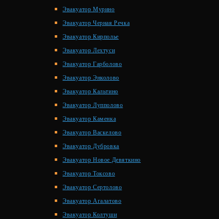
Эвакуатор Мурино
Эвакуатор Черная Речка
Эвакуатор Кирполье
Эвакуатор Лехтуси
Эвакуатор Гарболово
Эвакуатор Энколово
Эвакуатор Кальтино
Эвакуатор Лупполово
Эвакуатор Каменка
Эвакуатор Васкелово
Эвакуатор Дубровка
Эвакуатор Новое Девяткино
Эвакуатор Токсово
Эвакуатор Сертолово
Эвакуатор Агалатово
Эвакуатор Колтуши