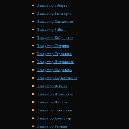
Эвакуатор Заборье
Эвакуатор Белогорка
Эвакуатор Сяськелево
Эвакуатор Зайцево
Эвакуатор Кобринское
Эвакуатор Семрино
Эвакуатор Терволово
Эвакуатор Покровская
Эвакуатор Кобралово
Эвакуатор Карташевская
Эвакуатор Лукаши
Эвакуатор Никольское
Эвакуатор Вырица
Эвакуатор Сиверский
Эвакуатор Коммунар
Эвакуатор Гатчина