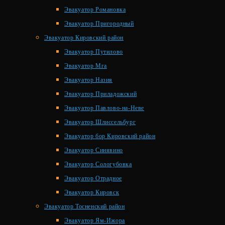
Эвакуатор Романовка
Эвакуатор Пригородный
Эвакуатор Кировский район
Эвакуатор Путилово
Эвакуатор Мга
Эвакуатор Назия
Эвакуатор Приладожский
Эвакуатор Павлово-на-Неве
Эвакуатор Шлиссельбург
Эвакуатор бор Кировский район
Эвакуатор Синявино
Эвакуатор Сологубовка
Эвакуатор Отрадное
Эвакуатор Кировск
Эвакуатор Тосненский район
Эвакуатор Ям-Ижора