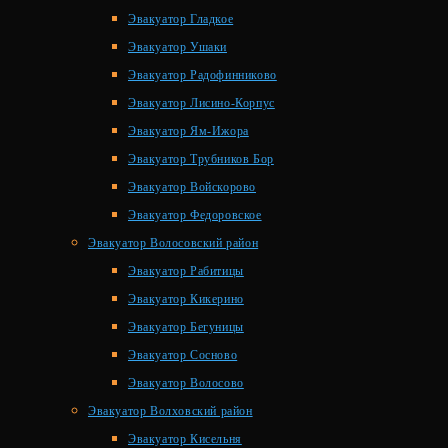
Эвакуатор Гладкое
Эвакуатор Ушаки
Эвакуатор Радофинниково
Эвакуатор Лисино-Корпус
Эвакуатор Ям-Ижора
Эвакуатор Трубников Бор
Эвакуатор Войскорово
Эвакуатор Федоровское
Эвакуатор Волосовский район
Эвакуатор Рабитицы
Эвакуатор Кикерино
Эвакуатор Бегуницы
Эвакуатор Сосново
Эвакуатор Волосово
Эвакуатор Волховский район
Эвакуатор Кисельня