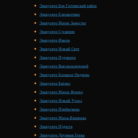
Эвакуатор Бор Гатчинский район
Эвакуатор Елизаветино
Эвакуатор Малое Замостье
Эвакуатор Сусанино
Эвакуатор Ижора
Эвакуатор Новый Свет
Эвакуатор Пудомяги
Эвакуатор Высокоключевой
Эвакуатор Большое Ондрово
Эвакуатор Батово
Эвакуатор Малое Верево
Эвакуатор Новый Учхоз
Эвакуатор Прибытково
Эвакуатор Мыза-Ивановка
Эвакуатор Пудость
Эвакуатор Дружная Горка