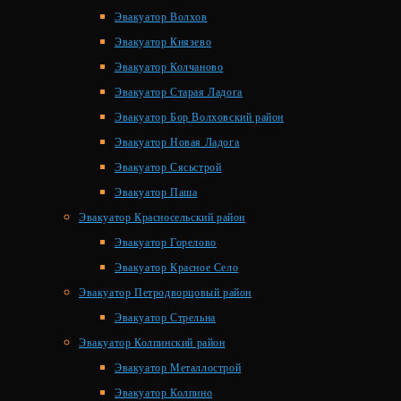
Эвакуатор Волхов
Эвакуатор Князево
Эвакуатор Колчаново
Эвакуатор Старая Ладога
Эвакуатор Бор Волховский район
Эвакуатор Новая Ладога
Эвакуатор Сясьстрой
Эвакуатор Паша
Эвакуатор Красносельский район
Эвакуатор Горелово
Эвакуатор Красное Село
Эвакуатор Петродворцовый район
Эвакуатор Стрельна
Эвакуатор Колпинский район
Эвакуатор Металлострой
Эвакуатор Колпино