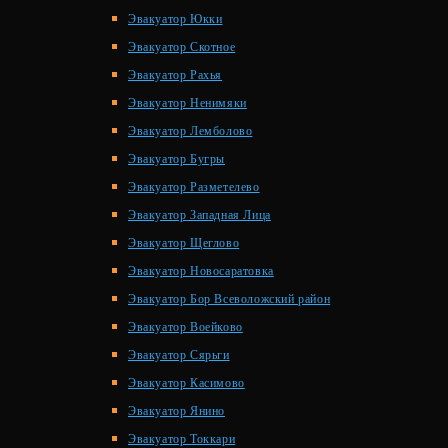
Эвакуатор Юкки
Эвакуатор Скотное
Эвакуатор Рахья
Эвакуатор Ненимяки
Эвакуатор Лемболово
Эвакуатор Бугры
Эвакуатор Разметелево
Эвакуатор Западная Лица
Эвакуатор Щеглово
Эвакуатор Новосаратовка
Эвакуатор Бор Всеволожский район
Эвакуатор Воейково
Эвакуатор Сярьги
Эвакуатор Касимово
Эвакуатор Янино
Эвакуатор Токкари