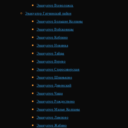
Эвакуатор Всеволожск
Эвакуатор Гатчинский район
Эвакуатор Большие Колпаны
Эвакуатор Войсковицы
Эвакуатор Кобрино
Эвакуатор Новинка
Эвакуатор Тайцы
Эвакуатор Верево
Эвакуатор Старосиверская
Эвакуатор Шпаньково
Эвакуатор Дивенский
Эвакуатор Чаща
Эвакуатор Рождествено
Эвакуатор Малые Колпаны
Эвакуатор Лампово
Эвакуатор Жабино