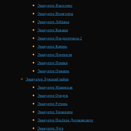
Эвакуатор Яльгелево
Эвакуатор Велигонты
Эвакуатор Лебяжье
Эвакуатор Коваши
Эвакуатор Предпортовец-2
Эвакуатор Кипень
Эвакуатор Перекюля
Эвакуатор Пеники
Эвакуатор Оржицы
Эвакуатор Лужский район
Эвакуатор Мшинская
Эвакуатор Оредеж
Эвакуатор Ретюнь
Эвакуатор Торковичи
Эвакуатор Посёлок Дзержинского
Эвакуатор Луга