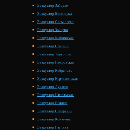
Эвакуатор Заборье
Эвакуатор Белогорка
Эвакуатор Сяськелево
Эвакуатор Зайцево
Эвакуатор Кобринское
Эвакуатор Семрино
Эвакуатор Терволово
Эвакуатор Покровская
Эвакуатор Кобралово
Эвакуатор Карташевская
Эвакуатор Лукаши
Эвакуатор Никольское
Эвакуатор Вырица
Эвакуатор Сиверский
Эвакуатор Коммунар
Эвакуатор Гатчина