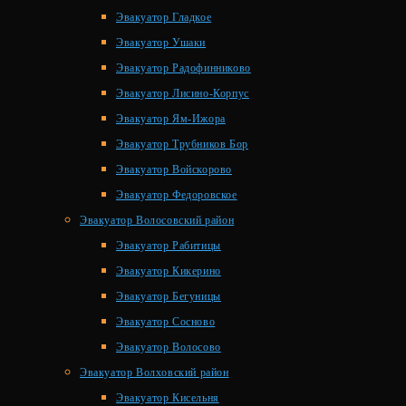
Эвакуатор Гладкое
Эвакуатор Ушаки
Эвакуатор Радофинниково
Эвакуатор Лисино-Корпус
Эвакуатор Ям-Ижора
Эвакуатор Трубников Бор
Эвакуатор Войскорово
Эвакуатор Федоровское
Эвакуатор Волосовский район
Эвакуатор Рабитицы
Эвакуатор Кикерино
Эвакуатор Бегуницы
Эвакуатор Сосново
Эвакуатор Волосово
Эвакуатор Волховский район
Эвакуатор Кисельня