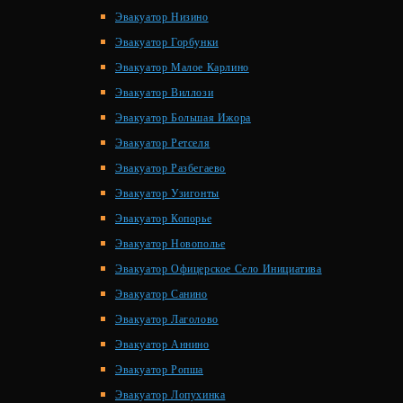
Эвакуатор Низино
Эвакуатор Горбунки
Эвакуатор Малое Карлино
Эвакуатор Виллози
Эвакуатор Большая Ижора
Эвакуатор Ретселя
Эвакуатор Разбегаево
Эвакуатор Узигонты
Эвакуатор Копорье
Эвакуатор Новополье
Эвакуатор Офицерское Село Инициатива
Эвакуатор Санино
Эвакуатор Лаголово
Эвакуатор Аннино
Эвакуатор Ропша
Эвакуатор Лопухинка