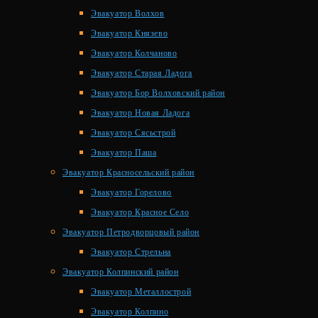
Эвакуатор Волхов
Эвакуатор Князево
Эвакуатор Колчаново
Эвакуатор Старая Ладога
Эвакуатор Бор Волховский район
Эвакуатор Новая Ладога
Эвакуатор Сясьстрой
Эвакуатор Паша
Эвакуатор Красносельский район
Эвакуатор Горелово
Эвакуатор Красное Село
Эвакуатор Петродворцовый район
Эвакуатор Стрельна
Эвакуатор Колпинский район
Эвакуатор Металлострой
Эвакуатор Колпино