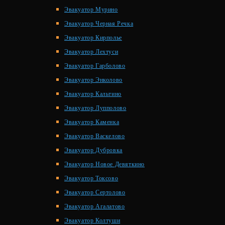
Эвакуатор Мурино
Эвакуатор Черная Речка
Эвакуатор Кирполье
Эвакуатор Лехтуси
Эвакуатор Гарболово
Эвакуатор Энколово
Эвакуатор Кальтино
Эвакуатор Лупполово
Эвакуатор Каменка
Эвакуатор Васкелово
Эвакуатор Дубровка
Эвакуатор Новое Девяткино
Эвакуатор Токсово
Эвакуатор Сертолово
Эвакуатор Агалатово
Эвакуатор Колтуши