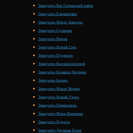
Эвакуатор Бор Гатчинский район
Эвакуатор Елизаветино
Эвакуатор Малое Замостье
Эвакуатор Сусанино
Эвакуатор Ижора
Эвакуатор Новый Свет
Эвакуатор Пудомяги
Эвакуатор Высокоключевой
Эвакуатор Большое Ондрово
Эвакуатор Батово
Эвакуатор Малое Верево
Эвакуатор Новый Учхоз
Эвакуатор Прибытково
Эвакуатор Мыза-Ивановка
Эвакуатор Пудость
Эвакуатор Дружная Горка