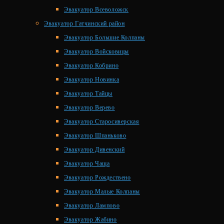
Эвакуатор Всеволожск
Эвакуатор Гатчинский район
Эвакуатор Большие Колпаны
Эвакуатор Войсковицы
Эвакуатор Кобрино
Эвакуатор Новинка
Эвакуатор Тайцы
Эвакуатор Верево
Эвакуатор Старосиверская
Эвакуатор Шпаньково
Эвакуатор Дивенский
Эвакуатор Чаща
Эвакуатор Рождествено
Эвакуатор Малые Колпаны
Эвакуатор Лампово
Эвакуатор Жабино