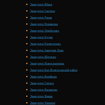
Эвакуатор Юкки
Эвакуатор Скотное
Эвакуатор Рахья
Эвакуатор Ненимяки
Эвакуатор Лемболово
Эвакуатор Бугры
Эвакуатор Разметелево
Эвакуатор Западная Лица
Эвакуатор Щеглово
Эвакуатор Новосаратовка
Эвакуатор Бор Всеволожский район
Эвакуатор Воейково
Эвакуатор Сярьги
Эвакуатор Касимово
Эвакуатор Янино
Эвакуатор Токкари