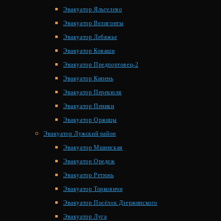
Эвакуатор Яльгелево
Эвакуатор Велигонты
Эвакуатор Лебяжье
Эвакуатор Коваши
Эвакуатор Предпортовец-2
Эвакуатор Кипень
Эвакуатор Перекюля
Эвакуатор Пеники
Эвакуатор Оржицы
Эвакуатор Лужский район
Эвакуатор Мшинская
Эвакуатор Оредеж
Эвакуатор Ретюнь
Эвакуатор Торковичи
Эвакуатор Посёлок Дзержинского
Эвакуатор Луга