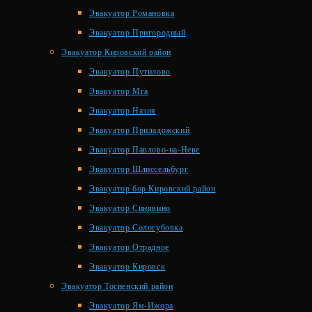
Эвакуатор Романовка
Эвакуатор Пригородный
Эвакуатор Кировский район
Эвакуатор Путилово
Эвакуатор Мга
Эвакуатор Назия
Эвакуатор Приладожский
Эвакуатор Павлово-на-Неве
Эвакуатор Шлиссельбург
Эвакуатор бор Кировский район
Эвакуатор Синявино
Эвакуатор Сологубовка
Эвакуатор Отрадное
Эвакуатор Кировск
Эвакуатор Тосненский район
Эвакуатор Ям-Ижора